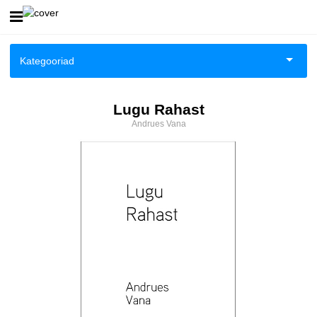
Esileht
Kategooriad
Logi sisse
Aiandus ja toataimed
Lugu Rahast
Kuidas osta
Andrues Vana
Aimeraamatud noortele
Kuidas lugeda
Ajalugu
Ajalugu/sõjandus
Anekdoodid
Antoloogiad/esseed
Arvutid