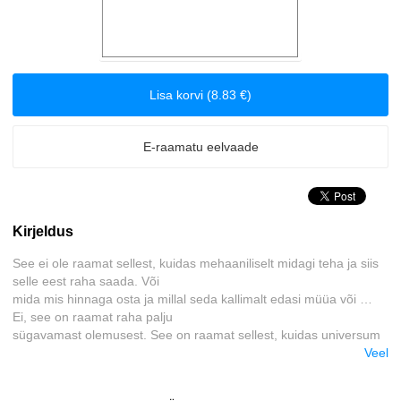
Biograafiad ja memuaarid
Disain
Lisa korvi (8.83 €)
Eesti autorid
E-raamatu eelvaade
Eneseabi ja vaimsus
Erootika
Kirjeldus
Esoteerika
See ei ole raamat sellest, kuidas mehaaniliselt midagi teha ja siis
selle eest raha saada. Või
Etenduskunstid
mida mis hinnaga osta ja millal seda kallimalt edasi müüa või …
Ei, see on raamat raha palju
Fantaasia
sügavamast olemusest. See on raamat sellest, kuidas universum
töötab ja mis asi raha oma
Veel
olemuselt on. Ehk me räägime sellest, kui sa päriselt seda taustal
Filosoofia ja eetika
igavesti toimivat süsteemi