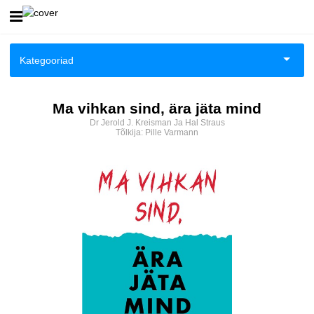
Esileht
Kategooriad
Logi sisse
Aiandus ja toataimed
Ma vihkan sind, ära jäta mind
Kuidas osta
Dr Jerold J. Kreisman Ja Hal Straus
Aimeraamatud noortele
Tõlkija:
Pille Varmann
Kuidas lugeda
Ajalugu
Ajalugu/sõjandus
Anekdoodid
Antoloogiad/esseed
Arvutid