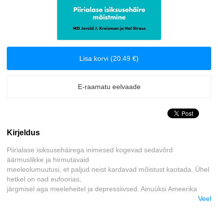
Biograafiad ja memuaarid
Disain
Lisa korvi (20.49 €)
Eesti autorid
Eneseabi ja vaimsus
E-raamatu eelvaade
Erootika
Kirjeldus
Esoteerika
Piirialase isiksusehäirega inimesed kogevad sedavõrd
Etenduskunstid
äärmuslikke ja hirmutavaid
meeleolumuutusi, et paljud neist kardavad mõistust kaotada. Ühel
hetkel on nad eufoorias,
Fantaasia
järgmisel aga meeleheitel ja depressiivsed. Ainuüksi Ameerika
Ühendriikides elab praegu
Veel
Filosoofia ja eetika
hinnanguliselt 18 miljonit inimest, kes kannatavad selle sündroomi
tõttu, kõigil neil on