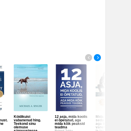
at elu.
 teadlik.
ks.
ttumata
Köidikuist
12 asja, mida koolis
Mida vanemaks,
must.
vabanenud hing.
ei õpetatud, aga
seda paremaks –
ne
Teekond sinu
mida kõik peaksid
aga ikkagi
olemuse
teadma
vanemaks. Suureks
sügavustesse
ja targaks saamise
Roland Tokko