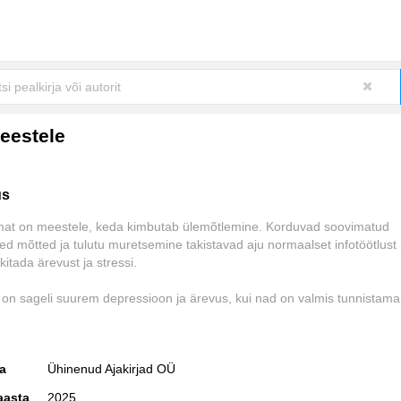
eestele
us
at on meestele, keda kimbutab ülemõtlemine. Korduvad soovimatud
ed mõtted ja tulutu muretsemine takistavad aju normaalset infotöötlust
kitada ärevust ja stressi.
 on sageli suurem depressioon ja ärevus, kui nad on valmis tunnistama
tud, et peaksime vältima teistele koormaks olemist. Kui püüame oma t
e panna, satume segadusse,“ nendib kliiniline psühholoog Jett Stone,
issiooniks parandada meeste vaimset tervist. Siin raamatus tutvustab 
ja
Ühinenud Ajakirjad OÜ
iseid ja järeleproovitud tehnikaid ning praktilisi nippe, kuidas vabaned
te mõtete nõiaringist, leida taas enesekindlus ja saada tagasi kaotatu
aasta
2025