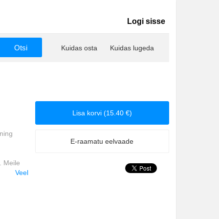
Logi sisse
Kuidas osta
Kuidas lugeda
Lisa korvi (15.40 €)
 ning
E-raamatu eelvaade
. Meile
undeid
Veel
 kes on
ta
a
d aeg.