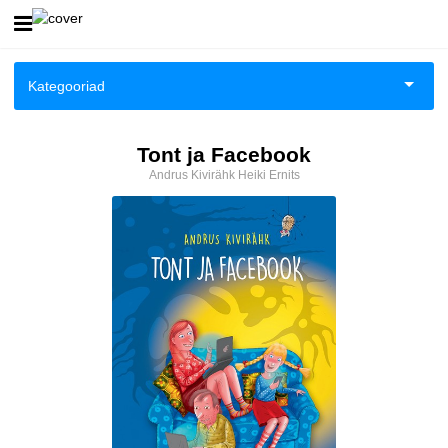
Esileht
Kategooriad
Logi sisse
Aiandus ja toataimed
Tont ja Facebook
Kuidas osta
Andrus Kivirähk
Heiki Ernits
Aimeraamatud noortele
Kuidas lugeda
Ajalugu
Ajalugu/sõjandus
Anekdoodid
Antoloogiad/esseed
Arvutid