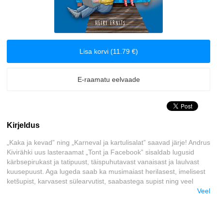
Biograafiad ja memuaarid
Disain
Lisa korvi (11.79 €)
Eesti autorid
E-raamatu eelvaade
Eneseabi ja vaimsus
Erootika
Kirjeldus
Esoteerika
„Kaka ja kevad” ning „Karneval ja kartulisalat” saavad järje! Andrus
Kivirähki uus lasteraamat „Tont ja Facebook” sisaldab lugusid
Etenduskunstid
kärbsepirukast ja tatipuust, täispuhutavast vanaisast ja laulvast
kuusepuust. Aga lugeda saab ka musimaiast herilasest, imelisest
Fantaasia
ketšupist, karvasest sülearvutist, saabastega supist ning veel
paljudest kummalistest tegelastest. Pildid on raamatusse
Veel
joonistanud Heiki Ernits ja nagu ikka Ernitsa puhul, võib tema pilte
Filosoofia ja eetika
vaatama jäädagi.