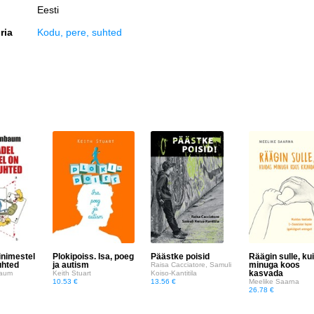
Eesti
ria
Kodu, pere, suhted
inimestel
Plokipoiss. Isa, poeg
Päästke poisid
Räägin sulle, ku
uhted
ja autism
minuga koos
Raisa Cacciatore, Samuli
kasvada
baum
Keith Stuart
Koiso-Kantitila
10.53 €
13.56 €
Meelike Saarna
26.78 €