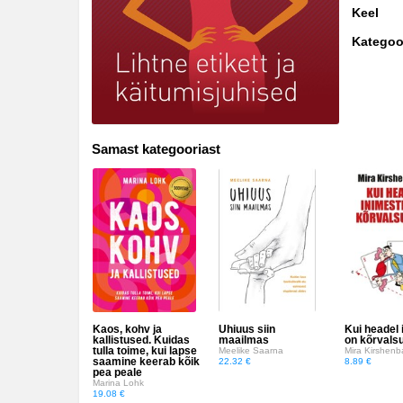
Keel
Disain
Kategoo
Eesti autorid
Eneseabi ja vaimsus
Erootika
Samast kategooriast
Esoteerika
Etenduskunstid
Fantaasia
Filosoofia ja eetika
Fotograafia
Kaos, kohv ja
Uhiuus siin
Kui headel 
kallistused. Kuidas
maailmas
on kõrvals
Haridus
tulla toime, kui lapse
Meelike Saarna
Mira Kirshen
saamine keerab kõik
22.32 €
8.89 €
pea peale
Harrastused
Marina Lohk
19.08 €