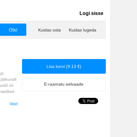
Logi sisse
Kuidas osta
Kuidas lugeda
Lisa korvi (9.13 €)
ja
jätkuvalt
E-raamatu eelvaade
dil oli
aetiketi
ahtlik
Veel
 kui te