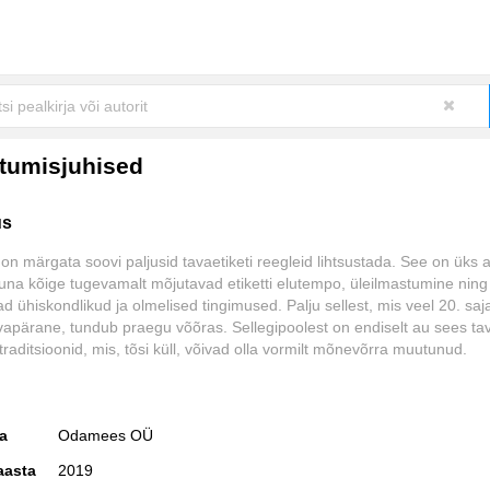
itumisjuhised
us
on märgata soovi paljusid tavaetiketi reegleid lihtsustada. See on üks a
una kõige tugevamalt mõjutavad etiketti elutempo, üleilmastumine ning 
d ühiskondlikud ja olmelised tingimused. Palju sellest, mis veel 20. sajan
avapärane, tundub praegu võõras. Sellegipoolest on endiselt au sees tav
raditsioonid, mis, tõsi küll, võivad olla vormilt mõnevõrra muutunud.
us, loomulikkus, viisakus, mõõdu- ja taktitunne ning mis peamine, heat
 kaasinimestesse toimivad aga alati ja igas elusituatsioonis – isegi siis,
ketireegleid peensusteni ei tunne.
ja
Odamees OÜ
aasta
2019