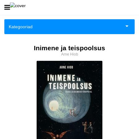
Esileht
Kategooriad
Logi sisse
Aiandus ja toataimed
Inimene ja teispoolsus
Kuidas osta
Arne Hiob
Aimeraamatud noortele
Kuidas lugeda
Ajalugu
Ajalugu/sõjandus
Anekdoodid
Antoloogiad/esseed
Arvutid