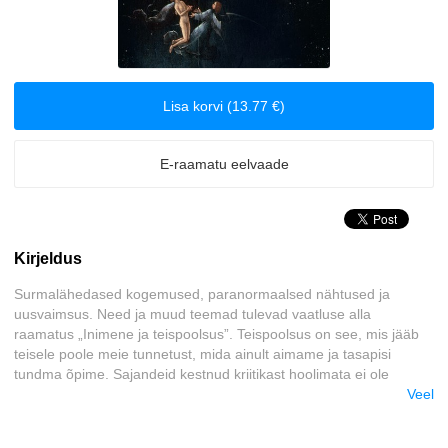
Biograafiad ja memuaarid
Disain
Lisa korvi (13.77 €)
Eesti autorid
E-raamatu eelvaade
Eneseabi ja vaimsus
Erootika
Kirjeldus
Esoteerika
Surmalähedased kogemused, paranormaalsed nähtused ja
uusvaimsus. Need ja muud teemad tulevad vaatluse alla
Etenduskunstid
raamatus „Inimene ja teispoolsus”. Teispoolsus on see, mis jääb
teisele poole meie tunnetust, mida ainult aimame ja tasapisi
Fantaasia
tundma õpime. Sajandeid kestnud kriitikast hoolimata ei ole
religioon sugugi vähem elujõuliseks muutunud. Ta vahetab ainult
Veel
nimetusi ja kostüüme ning ilmub isegi teaduse kui väidetavalt oma
Filosoofia ja eetika
suurima vastase mõjuväljas. Mingil määral on õnnestunud