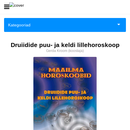
Esileht
Kategooriad
Logi sisse
Aiandus ja toataimed
Druiidide puu- ja keldi lillehoroskoop
Kuidas osta
Gerda Kroom (koostaja)
Aimeraamatud noortele
Kuidas lugeda
Ajalugu
Ajalugu/sõjandus
Anekdoodid
Antoloogiad/esseed
Arvutid