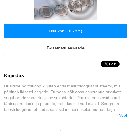
Biograafiad ja memuaarid
Disain
Lisa korvi (0.78 €)
Eesti autorid
E-raamatu eelvaade
Eneseabi ja vaimsus
Erootika
Kirjeldus
Esoteerika
Druiidide horoskoop kujutab endast astroloogilist süsteemi, mis
põhineb iidsetel aegadel Euroopa põhjaosa asustanud arvukate
Etenduskunstid
suguharude vaadetel ja seisukohtadel. Druiidid omistasid suurt
tähtsust metsale ja puudele, mille keskel nad elasid. Seega on
Fantaasia
täiesti loogiline, et nad seostasid inimese iseloomu puudega,
väites, et nii inimestel kui puudel on oma kindlad iseloomujooned,
Veel
väärtused ja puudused. Samuti meenutab iga inimene mingil
Filosoofia ja eetika
määral ühte või teist lille, seepärast võivad ka need imelised